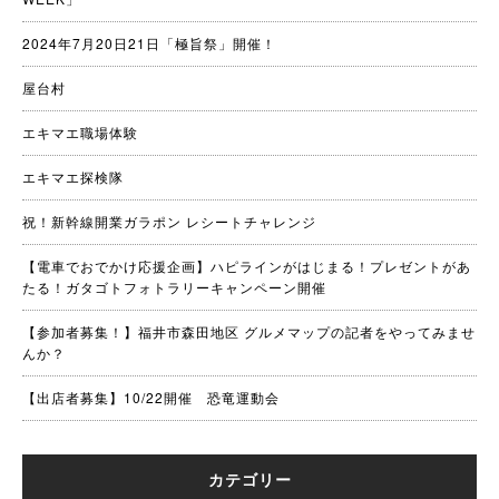
2024年7月20日21日「極旨祭」開催！
屋台村
エキマエ職場体験
エキマエ探検隊
祝！新幹線開業ガラポン レシートチャレンジ
【電車でおでかけ応援企画】ハピラインがはじまる！プレゼントがあ
たる！ガタゴトフォトラリーキャンペーン開催
【参加者募集！】福井市森田地区 グルメマップの記者をやってみませ
んか？
【出店者募集】10/22開催 恐竜運動会
カテゴリー